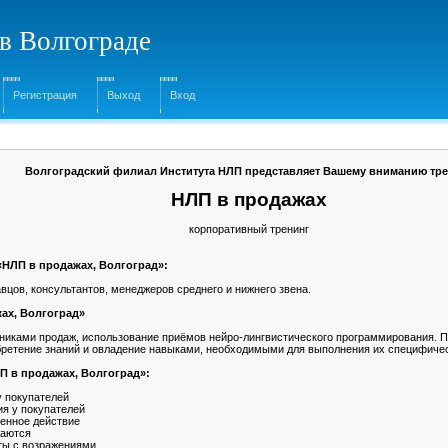
в Волгограде
Регистрация
Выход
Вход
Волгоградский филиал Института НЛП представляет Вашему вниманию тр
НЛП в продажах
корпоративный тренинг
«НЛП в продажах, Волгоград»:
вцов, консультантов, менеджеров среднего и нижнего звена.
ах, Волгоград»
никами продаж, использование приёмов нейро-лингвистического программирования.
бретение знаний и овладение навыками, необходимыми для выполнения их специфиче
П в продажах, Волгоград»:
у покупателей
я у покупателей
ленное действие
наются
ты с возражениями