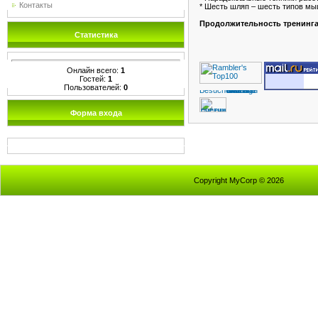
Контакты
* Шесть шляп – шесть типов м
Продолжительность тренинга:
Статистика
Онлайн всего:
1
Гостей:
1
Пользователей:
0
Форма входа
Copyright MyCorp © 2026