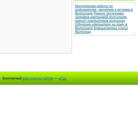
Контрольные работы по
информатике, черчению и истории в
Волгограде
Ремонт оргтехники,
заправка картриджей волгограде
ремонт компьютеров волгоград
Обучение компьютеру на дому в
Волгограде
Компьютерные курсы
Волгоград
Бесплатный
конструктор сайтов
—
uCoz