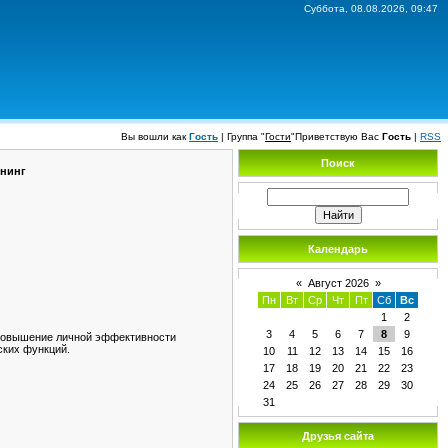
Суббота, 08.08.2026, 09:47
Вы вошли как
Гость
|
Группа
"
Гости
"
Приветствую Вас
Гость
|
RSS
Поиск
енинг
Календарь
«
Август 2026
»
Пн
Вт
Ср
Чт
Пт
Сб
Вс
1
2
3
4
5
6
7
8
9
 Повышение личной эффективности
ских функций.
10
11
12
13
14
15
16
17
18
19
20
21
22
23
24
25
26
27
28
29
30
31
Друзья сайта