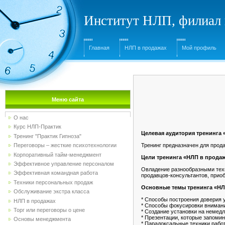
Институт НЛП, филиал 
Главная
НЛП в продажах
Мой профиль
Меню сайта
О нас
Курс НЛП-Практик
Целевая аудитория тренинга 
Тренинг "Практик Гипноза"
Тренинг предназначен для прода
Переговоры – жесткие психотехнологии
Корпоративный тайм-менеджмент
Цели тренинга «НЛП в продаж
Эффективное управление персоналом
Овладение разнообразными тех
Эффективная командная работа
продавцов-консультантов, прио
Техники персональных продаж
Основные темы тренинга «НЛ
Обслуживание экстра класса
* Способы построения доверия 
НЛП в продажах
* Способы фокусировки внимани
Торг или переговоры о цене
* Создание установки на немед
* Презентации, которые запоми
Основы менеджмента
* Парадоксальные техники рабо